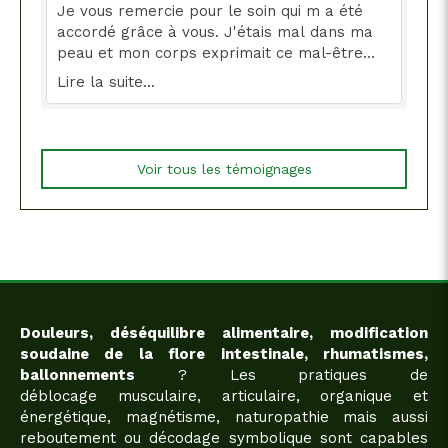
Je vous remercie pour le soin qui m a été
accordé grâce à vous. J'étais mal dans ma
peau et mon corps exprimait ce mal-être
par des douleurs multiples. Vous avez su
Lire la suite...
m'aider à refaire surface. Resultat rapide,
c'est un soulagement apres la séance.
Merci de m'avoir permis de me retrouver, et
de retrouver ma joie de vivre. Mon
Voir tous les témoignages
compagnon a eu droit à vos soins, en un seul
fois le problème au genoux était résolu.
Encore merci !!!
Douleurs, déséquilibre alimentaire, modification
soudaine de la flore intestinale, rhumatismes,
ballonnements
? Les pratiques de
déblocage musculaire, articulaire, organique et
énergétique, magnétisme, naturopathie mais aussi
reboutement ou décodage symbolique sont capables